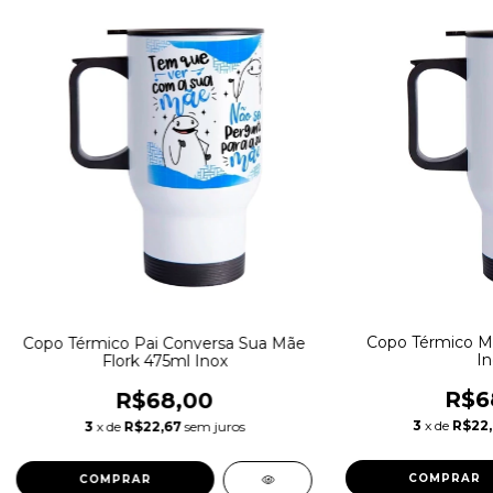
Copo Térmico M
Copo Térmico Pai Conversa Sua Mãe
In
Flork 475ml Inox
R$6
R$68,00
3
x de
R$22
3
x de
R$22,67
sem juros