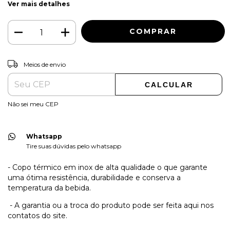
Ver mais detalhes
ALTERAR CEP
Entregas para o CEP:
Meios de envio
CALCULAR
Não sei meu CEP
Whatsapp
Tire suas dúvidas pelo whatsapp
- Copo térmico em inox de alta qualidade o que garante
uma ótima resistência, durabilidade e conserva a
temperatura da bebida.
- A garantia ou a troca do produto pode ser feita aqui nos
contatos do site.