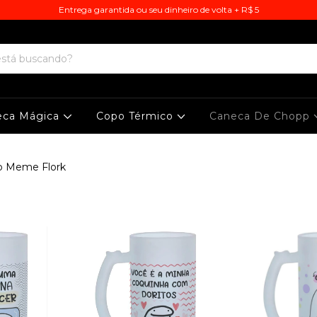
Entrega garantida ou seu dinheiro de volta + R$ 5
eca Mágica
Copo Térmico
Caneca De Chopp
p Meme Flork