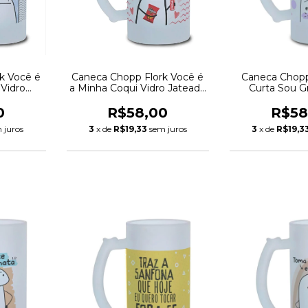
k Você é
Caneca Chopp Flork Você é
Caneca Chopp
Vidro
a Minha Coqui Vidro Jateado
Curta Sou G
ml
475ml
Jateado
0
R$58,00
R$58
 juros
3
x de
R$19,33
sem juros
3
x de
R$19,3