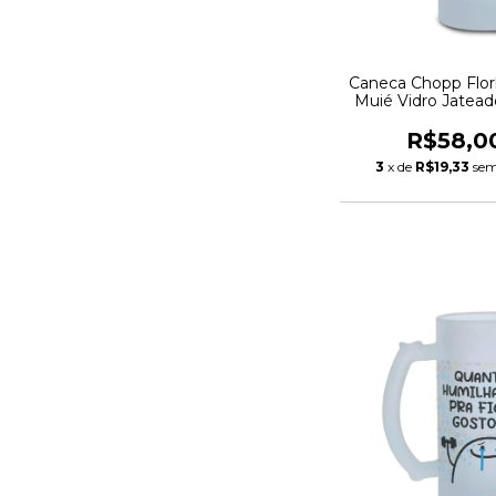
Caneca Chopp Flo
Muié Vidro Jatea
R$58,0
3
x de
R$19,33
sem