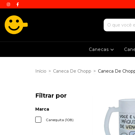
Canecas
Can
Início
>
Caneca De Chopp
>
Caneca De Chop
Filtrar por
Marca
Canequita (108)