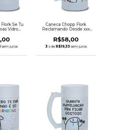
Flork Se Tu
Caneca Chopp Flork
oas Vidro
Reclamando Desde xxx
 475ml
Vidro Jateado 475ml
,00
R$58,00
3
sem juros
3
x de
R$19,33
sem juros