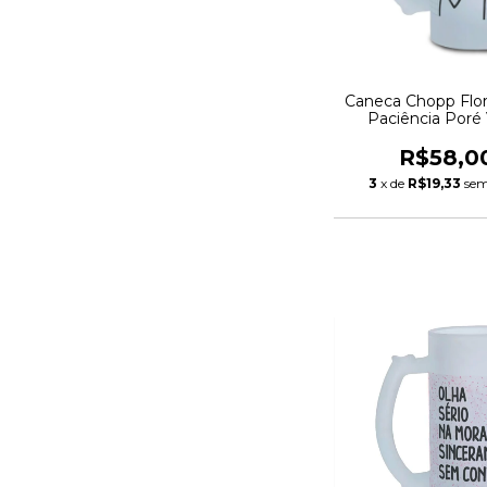
Caneca Chopp Flo
Paciência Poré 
Jateado 475
R$58,0
3
x de
R$19,33
sem