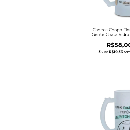
Caneca Chopp Flo
Gente Chata Vidro
475ml
R$58,0
3
x de
R$19,33
sem