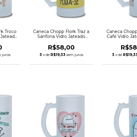
rk Troco
Caneca Chopp Flork Traz a
Caneca Chopp
 Jateado
Sanfona Vidro Jateado
Café Vidro Ja
475ml
0
R$58,00
R$58
 juros
3
x de
R$19,33
sem juros
3
x de
R$19,3