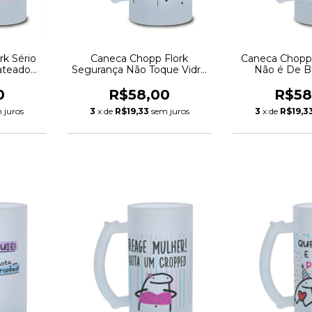
rk Sério
Caneca Chopp Flork
Caneca Chopp 
ateado
Segurança Não Toque Vidro
Não é De B
Jateado 475ml
Jateado
0
R$58,00
R$58
 juros
3
x de
R$19,33
sem juros
3
x de
R$19,3