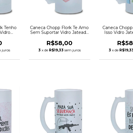
rk Tenho
Caneca Chopp Flork Te Amo
Caneca Chopp 
Vidro
Sem Suportar Vidro Jateado
Isso Vidro Ja
ml
475ml
0
R$58,00
R$58
 juros
3
x de
R$19,33
sem juros
3
x de
R$19,3