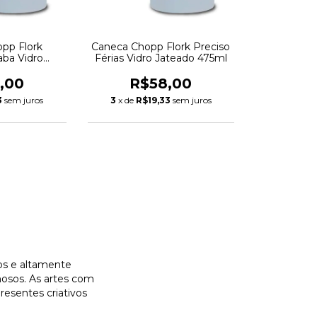
pp Flork
Caneca Chopp Flork Preciso
ba Vidro
Férias Vidro Jateado 475ml
 475ml
,00
R$58,00
3
sem juros
3
x de
R$19,33
sem juros
os e altamente
mosos. As artes com
resentes criativos