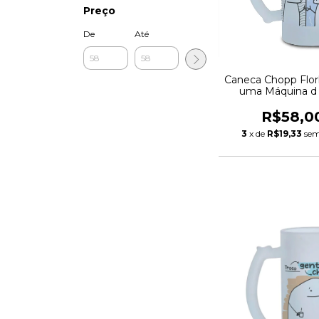
Preço
De
Até
Caneca Chopp Flor
uma Máquina d 
Jateado 475
R$58,0
3
x de
R$19,33
sem