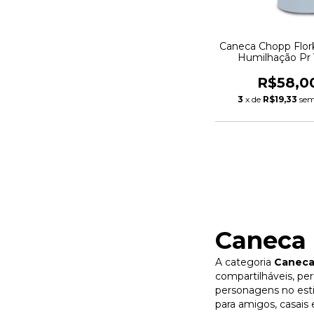
Caneca Chopp Flor
Humilhação Pr 
Jateado 475
R$58,0
3
x de
R$19,33
sem
Caneca
A categoria
Caneca
compartilháveis, pe
personagens no esti
para amigos, casais 