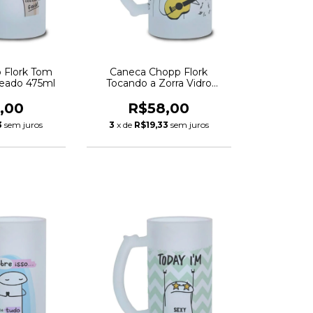
 Flork Tom
Caneca Chopp Flork
teado 475ml
Tocando a Zorra Vidro
Jateado 475ml
,00
R$58,00
3
sem juros
3
x de
R$19,33
sem juros