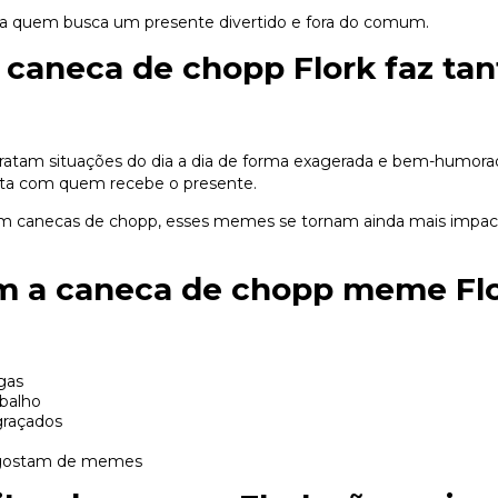
ara quem busca um presente divertido e fora do comum.
 caneca de chopp Flork faz tan
ratam situações do dia a dia de forma exagerada e bem-humorad
iata com quem recebe o presente.
m canecas de chopp, esses memes se tornam ainda mais impac
m a caneca de chopp meme Flo
gas
abalho
graçados
 gostam de memes