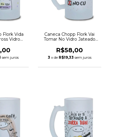
 Flork Vida
Caneca Chopp Flork Vai
ross Vidro
Tomar No Vidro Jateado
 475ml
475ml
,00
R$58,00
3
sem juros
3
x de
R$19,33
sem juros