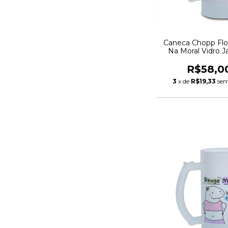
Caneca Chopp Flo
Na Moral Vidro J
475ml
R$58,0
3
x de
R$19,33
sem