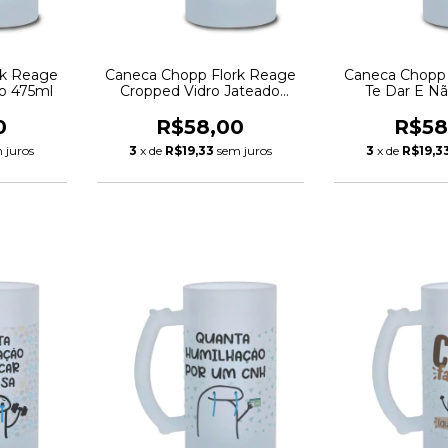
rk Reage
Caneca Chopp Flork Reage
Caneca Chopp 
do 475ml
Cropped Vidro Jateado
Te Dar E Nã
475ml
Jateado
0
R$58,00
R$58
 juros
3
x de
R$19,33
sem juros
3
x de
R$19,3