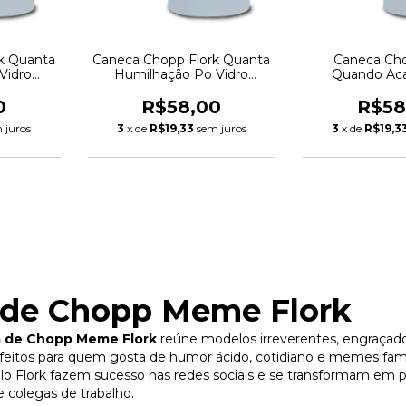
k Quanta
Caneca Chopp Flork Quanta
Caneca Cho
Vidro
Humilhação Po Vidro
Quando Aca
ml
Jateado 475ml
Jateado
0
R$58,00
R$58
 juros
3
x de
R$19,33
sem juros
3
x de
R$19,3
 de Chopp Meme Flork
 de Chopp Meme Flork
reúne modelos irreverentes, engraçad
rfeitos para quem gosta de humor ácido, cotidiano e memes fa
lo Flork fazem sucesso nas redes sociais e se transformam em p
e colegas de trabalho.