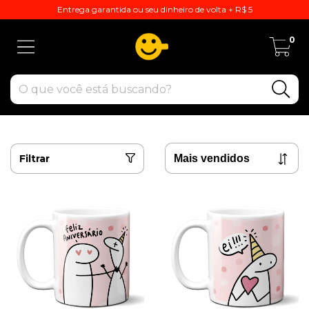
Entrega garantida ou seu dinheiro de volta + R$ 5
0
Filtrar