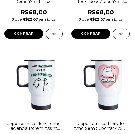
Café 475ml Inox
Tocando a Zorra 475ml
Inox
R$68,00
R$68,00
3
x de
R$22,67
sem juros
3
x de
R$22,67
sem juros
Copo Térmico Flork Tenho
Copo Térmico Flork Te
Paciência Porém Assinto
Amo Sem Suportar 475ml
475ml Inox
Inox