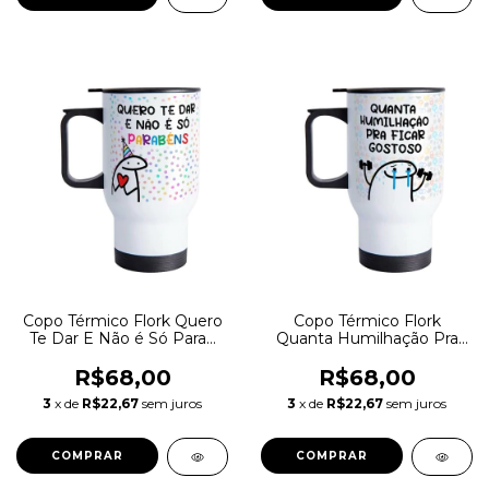
Copo Térmico Flork Quero
Copo Térmico Flork
Te Dar E Não é Só Parab
Quanta Humilhação Pra
475ml Inox
Ficar G 475ml Inox
R$68,00
R$68,00
3
x de
R$22,67
sem juros
3
x de
R$22,67
sem juros