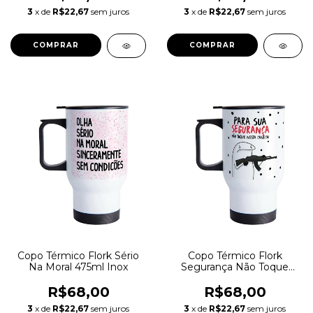
3
x de
R$22,67
sem juros
3
x de
R$22,67
sem juros
Copo Térmico Flork Sério
Copo Térmico Flork
Na Moral 475ml Inox
Segurança Não Toque
475ml Inox
R$68,00
R$68,00
3
x de
R$22,67
sem juros
3
x de
R$22,67
sem juros