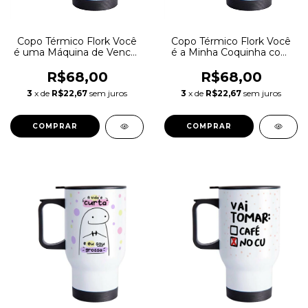
Copo Térmico Flork Você
Copo Térmico Flork Você
é uma Máquina de Vencer
é a Minha Coquinha com
475ml Inox
D 475ml Inox
R$68,00
R$68,00
3
x de
R$22,67
sem juros
3
x de
R$22,67
sem juros