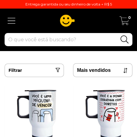
Entrega garantida ou seu dinheiro de volta + R$ 5
0
Filtrar