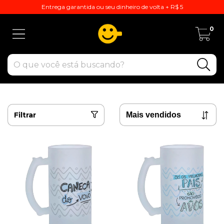
Entrega garantida ou seu dinheiro de volta + R$ 5
0
Filtrar