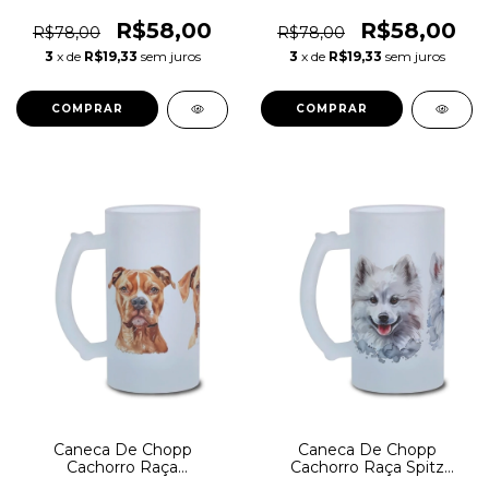
Australiano
Americano Sem Pelo
R$58,00
R$58,00
R$78,00
R$78,00
3
x de
R$19,33
sem juros
3
x de
R$19,33
sem juros
Caneca De Chopp
Caneca De Chopp
Cachorro Raça
Cachorro Raça Spitz
Staffordshire Terrier
Japonês