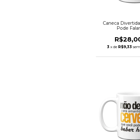
Caneca Divertid
Pode Fala
R$28,0
3
x de
R$9,33
sem