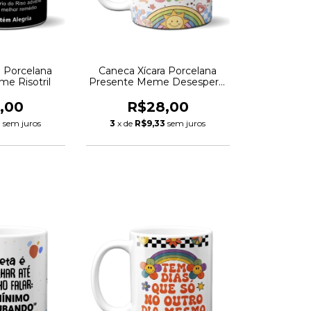
a Porcelana
Caneca Xícara Porcelana
e Risotril
Presente Meme Desesperar
Com Calma
,00
R$28,00
3
sem juros
3
x de
R$9,33
sem juros