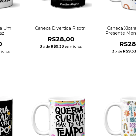
da Um
Caneca Divertida Risotril
Caneca Xícar
az
Presente Mem
Rouba
R$28,00
0
R$28
3
x de
R$9,33
sem juros
 juros
3
x de
R$9,3