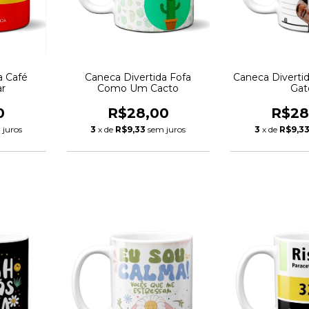
a Café
Caneca Divertida Fofa
Caneca Diverti
r
Como Um Cacto
Gat
0
R$28,00
R$28
 juros
3
x de
R$9,33
sem juros
3
x de
R$9,3