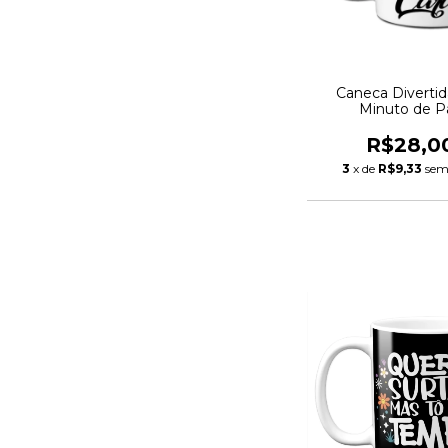
Caneca Diverti
Minuto de P
R$28,0
3
x de
R$9,33
sem