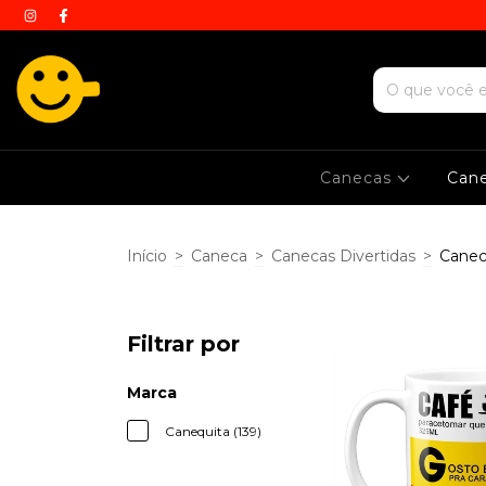
Canecas
Can
Início
>
Caneca
>
Canecas Divertidas
>
Canec
Filtrar por
Marca
Canequita (139)