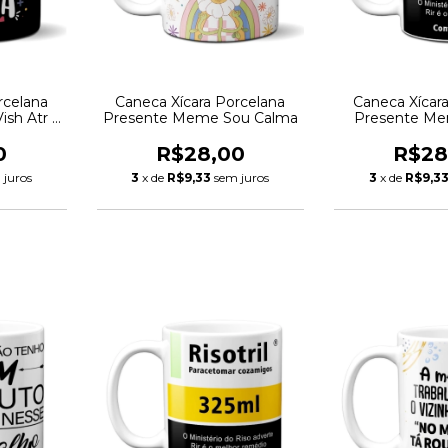
rcelana
Caneca Xícara Porcelana
Caneca Xícar
ish Atr
Presente Meme Sou Calma
Presente Mem
0
R$28,00
R$28
 juros
3
x de
R$9,33
sem juros
3
x de
R$9,3