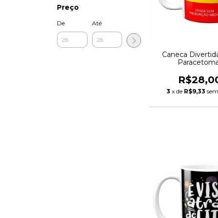
Preço
De
Até
Caneca Divertid
Paracetoma
R$28,0
3
x de
R$9,33
sem