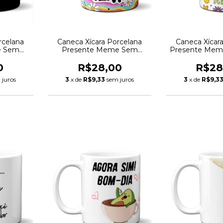
rcelana
Caneca Xícara Porcelana
Caneca Xícar
e Sem
Presente Meme Sem
Presente Mem
to
Tempo Para Surtar
0
R$28,00
R$28
 juros
3
x de
R$9,33
sem juros
3
x de
R$9,3