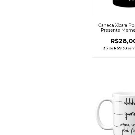
Caneca Xícara Po
Presente Mem
Tempo Pre
R$28,0
3
x de
R$9,33
sem