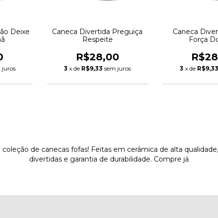
Não Deixe
Caneca Divertida Preguiça
Caneca Diver
hã
Respeite
Força D
0
R$28,00
R$28
 juros
3
x de
R$9,33
sem juros
3
x de
R$9,3
 coleção de canecas fofas! Feitas em cerâmica de alta qualidad
divertidas e garantia de durabilidade. Compre já