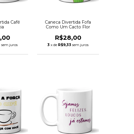
rtida Café
Caneca Divertida Fofa
ia
Como Um Cacto Flor
,00
R$28,00
3
sem juros
3
x de
R$9,33
sem juros