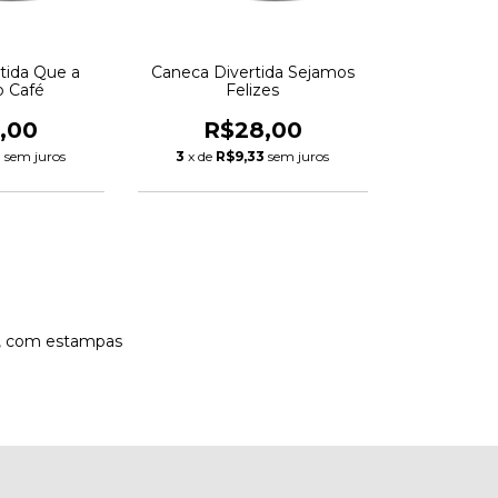
tida Que a
Caneca Divertida Sejamos
o Café
Felizes
,00
R$28,00
3
sem juros
3
x de
R$9,33
sem juros
e, com estampas