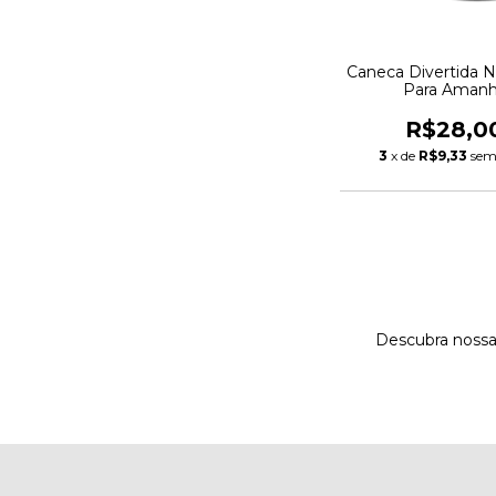
Caneca Divertida 
Para Aman
R$28,0
3
x de
R$9,33
sem
Descubra nossa