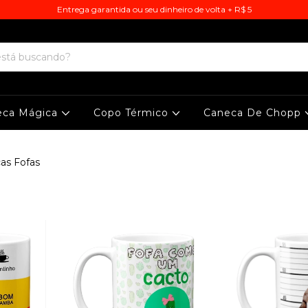
Entrega garantida ou seu dinheiro de volta + R$ 5
eca Mágica
Copo Térmico
Caneca De Chopp
as Fofas