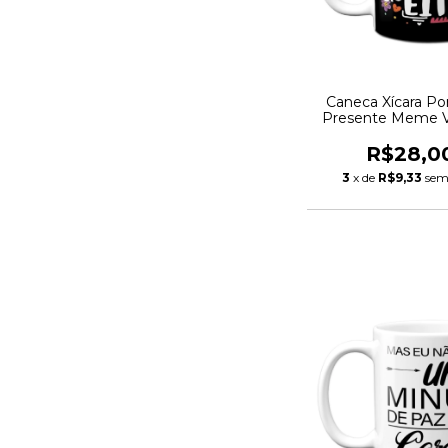
Caneca Xícara Po
Presente Meme V
De Eita P
R$28,0
3
x de
R$9,33
sem