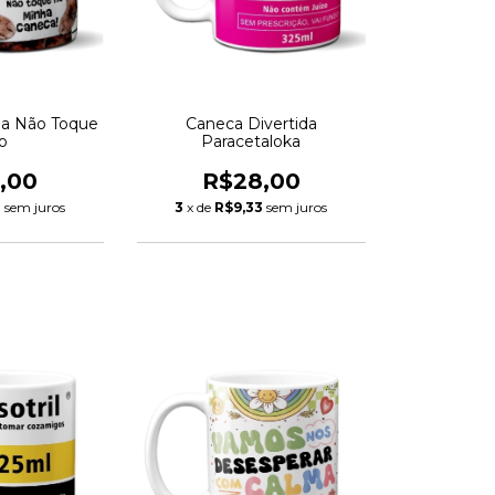
da Não Toque
Caneca Divertida
o
Paracetaloka
,00
R$28,00
3
sem juros
3
x de
R$9,33
sem juros