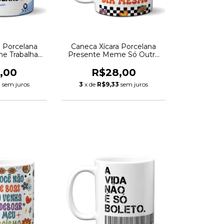
a Porcelana
Caneca Xícara Porcelana
e Trabalhar
Presente Meme Só Outro
ndo
Dia
,00
R$28,00
3
sem juros
3
x de
R$9,33
sem juros