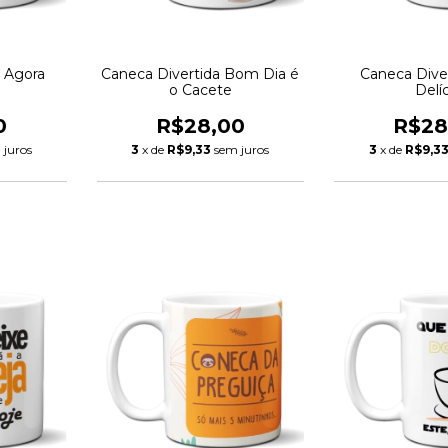
a Agora
Caneca Divertida Bom Dia é
Caneca Dive
r
o Cacete
Delíc
0
R$28,00
R$28
 juros
3
x de
R$9,33
sem juros
3
x de
R$9,3