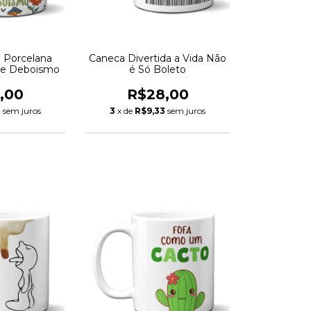
Caneca Divertida a Vida Não
a Porcelana
é Só Boleto
e Deboismo
R$28,00
,00
3
x de
R$9,33
sem juros
3
sem juros