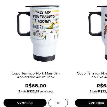
Copo Térmico Flork Mais Um
Copo Térmico Flo
Aniversário 475ml Inox
no Lixo 4
R$68,00
R$6
3
x de
R$22,67
sem juros
3
x de
R$22