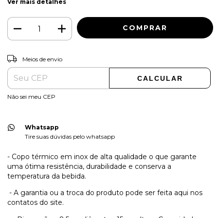
Ver mais detalhes
ALTERAR CEP
Entregas para o CEP:
Meios de envio
CALCULAR
Não sei meu CEP
Whatsapp
Tire suas dúvidas pelo whatsapp
- Copo térmico em inox de alta qualidade o que garante
uma ótima resistência, durabilidade e conserva a
temperatura da bebida.
- A garantia ou a troca do produto pode ser feita aqui nos
contatos do site.