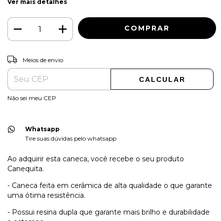
Ver mais detalhes
ALTERAR CEP
Entregas para o CEP:
Meios de envio
CALCULAR
Não sei meu CEP
Whatsapp
Tire suas dúvidas pelo whatsapp
Ao adquirir esta caneca, você recebe o seu produto
Canequita.
- Caneca feita em cerâmica de alta qualidade o que garante
uma ótima resistência.
- Possui resina dupla que garante mais brilho e durabilidade