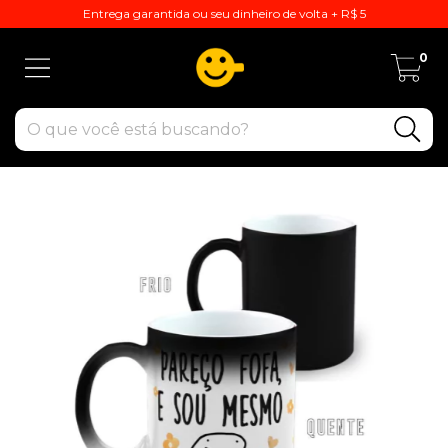
Entrega garantida ou seu dinheiro de volta + R$ 5
0