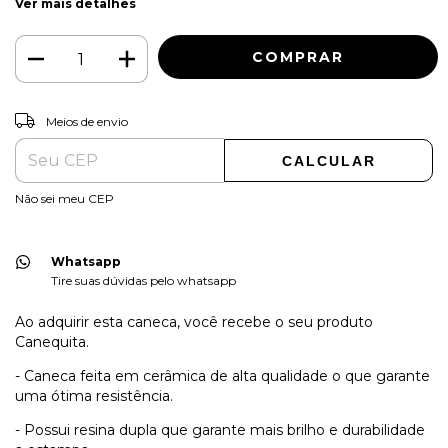
Ver mais detalhes
ALTERAR CEP
Entregas para o CEP:
Meios de envio
CALCULAR
Não sei meu CEP
Whatsapp
Tire suas dúvidas pelo whatsapp
Ao adquirir esta caneca, você recebe o seu produto
Canequita.
- Caneca feita em cerâmica de alta qualidade o que garante
uma ótima resistência.
- Possui resina dupla que garante mais brilho e durabilidade