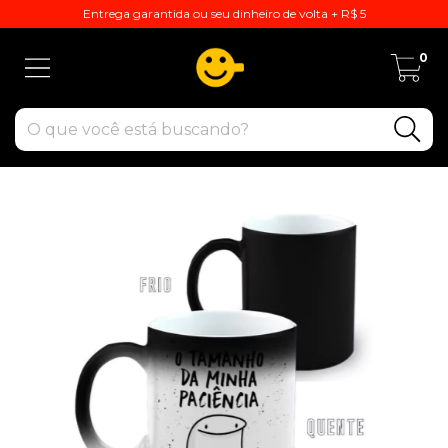
Entrega garantida ou seu dinheiro de volta + R$ 5
0