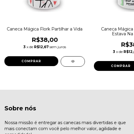
Caneca Mágica Flork Partilhar a Vida
Caneca Mágica 
Estava Na 
R$38,00
R$3
3
x de
R$12,67
sem juros
3
x de
R$12,
Sobre nós
Nossa missão é entregar as canecas mais divertidas e que
mais conectam com você pelo melhor valor, agilidade e