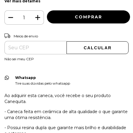
Ver mais detalhes
ALTERAR CEP
Entregas para o CEP:
Meios de envio
CALCULAR
Não sei meu CEP
Whatsapp
Tire suas dúvidas pelo whatsapp
Ao adquirir esta caneca, você recebe o seu produto
Canequita.
- Caneca feita em cerâmica de alta qualidade o que garante
uma ótima resistência.
- Possui resina dupla que garante mais brilho e durabilidade